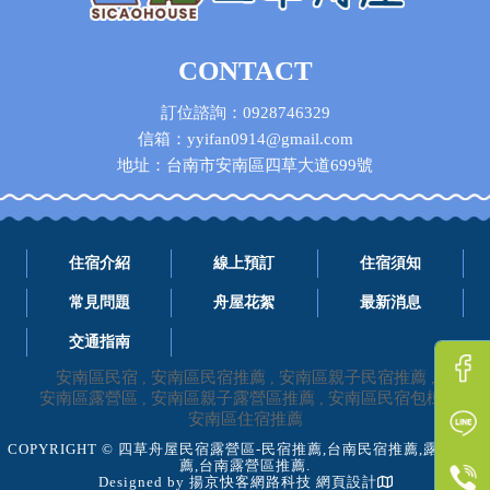
CONTACT
訂位諮詢：0928746329
信箱：yyifan0914@gmail.com
地址：台南市安南區四草大道699號
住宿介紹
線上預訂
住宿須知
常見問題
舟屋花絮
最新消息
交通指南
安南區民宿
安南區民宿推薦
安南區親子民宿推薦
安南區露營區
安南區親子露營區推薦
安南區民宿包棟
安南區住宿推薦
COPYRIGHT © 四草舟屋民宿露營區-民宿推薦,台南民宿推薦,露營區推
薦,台南露營區推薦.
Designed by
揚京快客網路科技 網頁設計