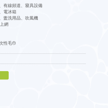
視、有線頻道、寢具設備
施、電冰箱
備、盥洗用品、吹風機
I上網
一次性毛巾