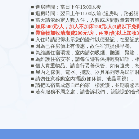
■ 進房時間：當日下午15:00以後
■ 退房時間：翌日上午11:00以前 (退房時，務必
■ 當天請依約定人數入住，人數或房間數量若有
■
加床500元/人，加人不加床150元/人(3歲以下免
■
帶寵物加收清潔費200元/房，兩隻(含)以上加收3
■ 入住時請記得出示您的證件以便登記，在登記
​■ 因為已在房價上有優惠，故住宿無提供早餐。
■ 為維護住宿環境，室內請勿吸煙、酗酒、聚賭
■ 為維護住宿安寧，請每位遊客保持輕聲細語，
■ 個人貴重物品、請自行妥善保管、如有遺失，
■ 屋內之傢俱、電器、擺設、器具系列等為民宿
■ 請勿任意移動室內擺設(如床舖、液晶電視）。
■ 請把民宿當成您自己的家一樣愛護，並期盼您常
■ 若有服務不周之處，請告訴我們， 謝謝您的合作