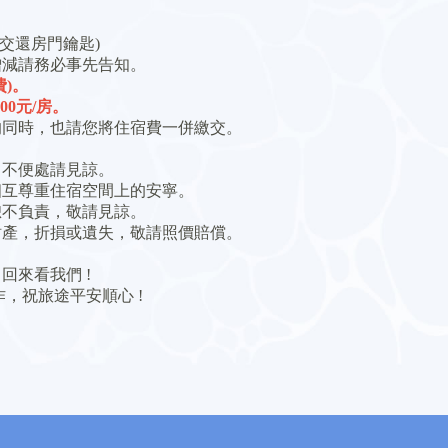
請交還房門鑰匙)
增減請務必事先告知。
費)。
00元/房。
的同時，也請您將住宿費一併繳交。
，不便處請見諒。
相互尊重住宿空間上的安寧。
恕不負責，敬請見諒。
財產，折損或遺失，敬請照價賠償。
回來看我們 !
，祝旅途平安順心 !