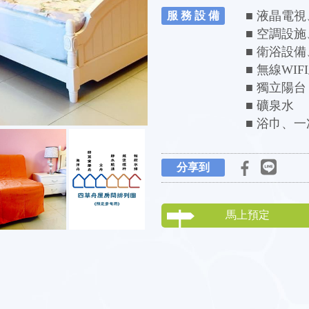
■ 液晶電
服 務 設 備
■ 空調設
■ 衛浴設
■ 無線WIF
■ 獨立陽台
■ 礦泉水
■ 浴巾、
分享到
馬上預定