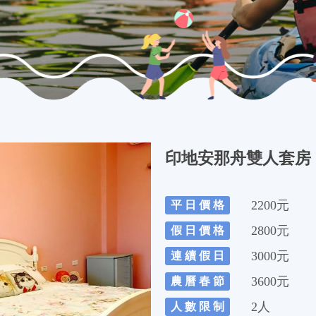
印地安那舟雙人套房
2200元
平 日 價 格
2800元
假 日 價 格
3000元
連 續 假 日
3600元
農 曆 春 節
2人
人 數 限 制